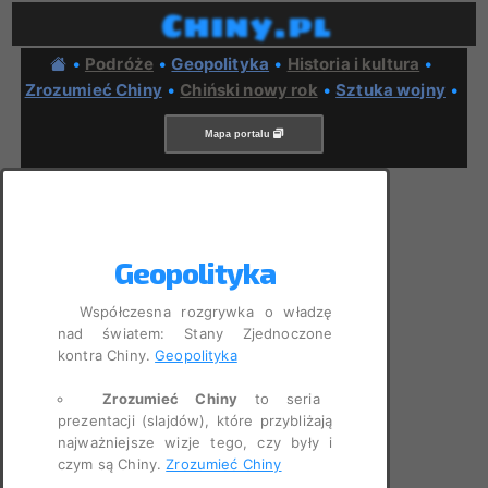
Chiny.pl
•
Podróże
•
Geopolityka
•
Historia i kultura
•
Zrozumieć Chiny
•
Chiński nowy rok
•
Sztuka wojny
•
Mapa portalu
Geopolityka
Współczesna rozgrywka o władzę
nad światem: Stany Zjednoczone
kontra Chiny.
Geopolityka
Zrozumieć Chiny
to seria
prezentacji (slajdów), które przybliżają
najważniejsze wizje tego, czy były i
czym są Chiny.
Zrozumieć Chiny