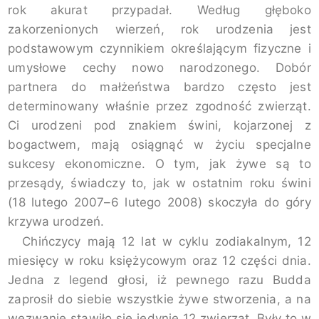
rok akurat przypadał. Według głęboko
zakorzenionych wierzeń, rok urodzenia jest
podstawowym czynnikiem określającym fizyczne i
umysłowe cechy nowo narodzonego. Dobór
partnera do małżeństwa bardzo często jest
determinowany właśnie przez zgodność zwierząt.
Ci urodzeni pod znakiem świni, kojarzonej z
bogactwem, mają osiągnąć w życiu specjalne
sukcesy ekonomiczne. O tym, jak żywe są to
przesądy, świadczy to, jak w ostatnim roku świni
(18 lutego 2007–6 lutego 2008) skoczyła do góry
krzywa urodzeń.
Chińczycy mają 12 lat w cyklu zodiakalnym, 12
miesięcy w roku księżycowym oraz 12 części dnia.
Jedna z legend głosi, iż pewnego razu Budda
zaprosił do siebie wszystkie żywe stworzenia, a na
wezwanie stawiło się jedynie 12 zwierząt. Były to w