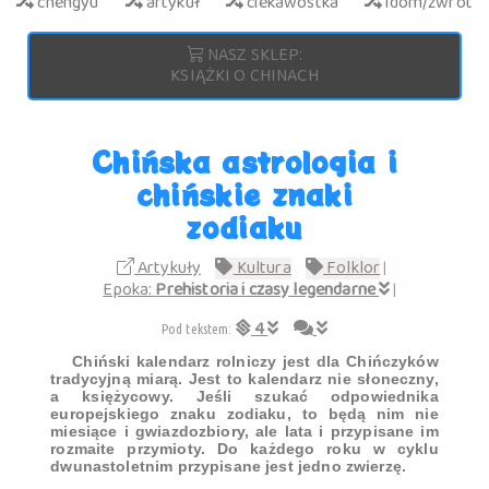
chengyu
artykuł
ciekawostka
idom/zwrot
NASZ SKLEP:
KSIĄŻKI O CHINACH
Chińska astrologia i
chińskie znaki
zodiaku
Artykuły
Kultura
Folklor
|
Epoka:
Prehistoria i czasy legendarne
|
4
Pod tekstem:
Chiński kalendarz rolniczy jest dla Chińczyków
tradycyjną miarą. Jest to kalendarz nie słoneczny,
a księżycowy. Jeśli szukać odpowiednika
europejskiego znaku zodiaku, to będą nim nie
miesiące i gwiazdozbiory, ale lata i przypisane im
rozmaite przymioty. Do każdego roku w cyklu
dwunastoletnim przypisane jest jedno zwierzę.