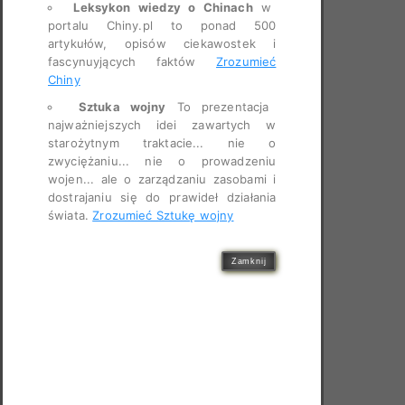
Leksykon wiedzy o Chinach
w
portalu Chiny.pl to ponad 500
artykułów, opisów ciekawostek i
fascynuyjących faktów
Zrozumieć
Chiny
Sztuka wojny
To prezentacja
najważniejszych idei zawartych w
starożytnym traktacie... nie o
zwyciężaniu... nie o prowadzeniu
wojen... ale o zarządzaniu zasobami i
dostrajaniu się do prawideł działania
świata.
Zrozumieć Sztukę wojny
Zamknij