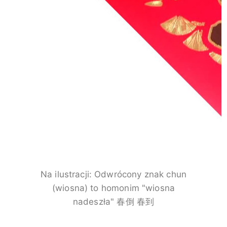
Na ilustracji:
Odwrócony znak chun
(wiosna) to homonim "wiosna
nadeszła" 春倒 春到