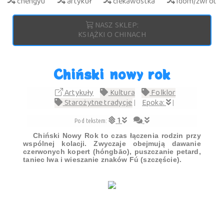
chengyu
artykuł
ciekawostka
idom/zwrot
NASZ SKLEP:
KSIĄŻKI O CHINACH
Chiński nowy rok
Artykuły
Kultura
Folklor
Starożytne tradycje
Epoka:
|
|
1
Pod tekstem:
Chiński Nowy Rok to czas łączenia rodzin przy
wspólnej kolacji. Zwyczaje obejmują dawanie
czerwonych kopert (hóngbāo), puszczanie petard,
taniec lwa i wieszanie znaków Fú (szczęście).