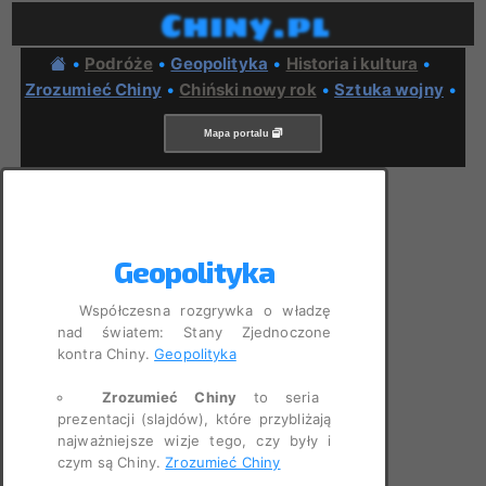
Chiny.pl
•
Podróże
•
Geopolityka
•
Historia i kultura
•
Zrozumieć Chiny
•
Chiński nowy rok
•
Sztuka wojny
•
Mapa portalu
Geopolityka
Współczesna rozgrywka o władzę
nad światem: Stany Zjednoczone
kontra Chiny.
Geopolityka
Zrozumieć Chiny
to seria
prezentacji (slajdów), które przybliżają
najważniejsze wizje tego, czy były i
czym są Chiny.
Zrozumieć Chiny