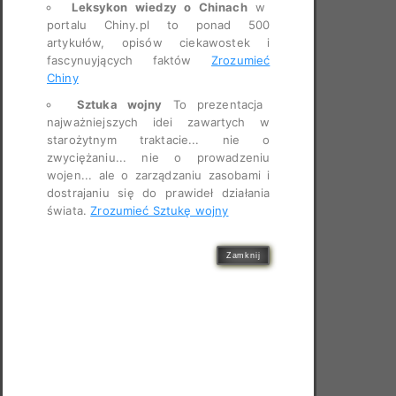
Leksykon wiedzy o Chinach
w
portalu Chiny.pl to ponad 500
artykułów, opisów ciekawostek i
fascynuyjących faktów
Zrozumieć
Chiny
Sztuka wojny
To prezentacja
najważniejszych idei zawartych w
starożytnym traktacie... nie o
zwyciężaniu... nie o prowadzeniu
wojen... ale o zarządzaniu zasobami i
dostrajaniu się do prawideł działania
świata.
Zrozumieć Sztukę wojny
Zamknij