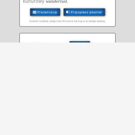
kulturowy
.
wanderlust
Prezentacja
Przyspiesz pisanie!
Zamów rozdział, dołącz do Patronite lub kup w przedsprzedaży.
Czytaj
Przeglądaj slajdy
Tajwan
Wielka piguła wiedzy o Tajwanie. Pełna
pozytywnej energii, niemal zupełnie
nieznanych ciekawostek i opowieści
mieszkańców o współczesnym i dawnym
życiu.
Prezentacja
Kup tę książkę