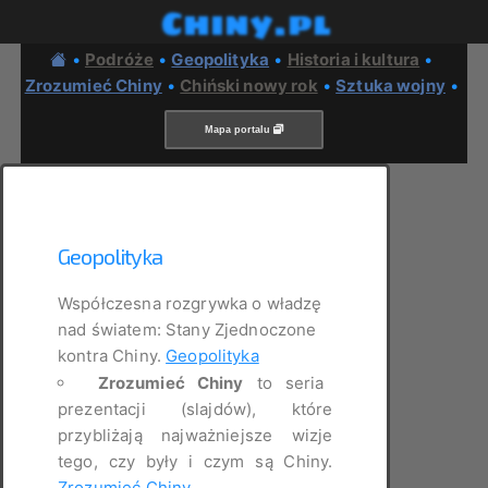
Chiny.pl
•
Podróże
•
Geopolityka
•
Historia i kultura
•
Zrozumieć Chiny
•
Chiński nowy rok
•
Sztuka wojny
•
Mapa portalu
Geopolityka
Współczesna rozgrywka o władzę
nad światem: Stany Zjednoczone
kontra Chiny.
Geopolityka
Zrozumieć Chiny
to seria
prezentacji (slajdów), które
przybliżają najważniejsze wizje
tego, czy były i czym są Chiny.
Zrozumieć Chiny