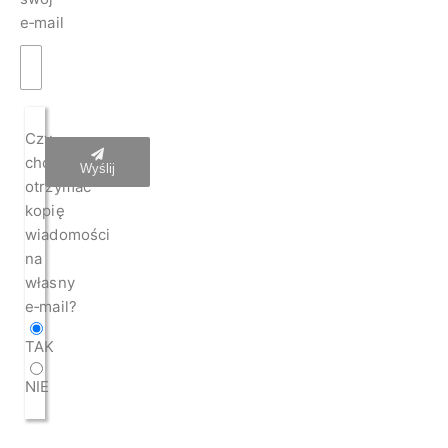
e‑mail
Czy
chcesz
Wyślij
otrzymać
kopię
wiadomości
na
własny
e‑mail?
TAK
NIE