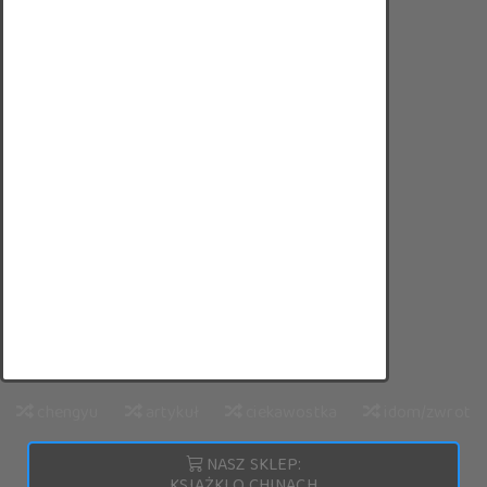
chengyu
artykuł
ciekawostka
idom/zwrot
NASZ SKLEP:
KSIĄŻKI O CHINACH