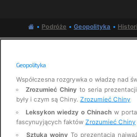
•
Podróże
•
Geopolityka
•
Histor
Geopolityka
Współczesna rozgrywka o władzę nad św
Zrozumieć Chiny
to seria prezentacji
były i czym są Chiny.
Zrozumieć Chiny
Leksykon wiedzy o Chinach
w porta
fascynuyjących faktów
Zrozumieć Chiny
Sztuka wojny
To prezentacja najważn