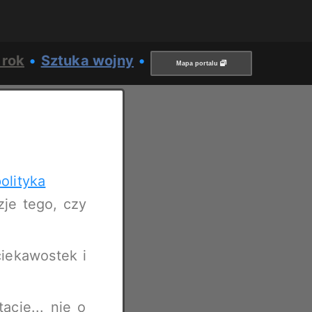
 rok
•
Sztuka wojny
•
Mapa portalu
olityka
zje tego, czy
iekawostek i
acie... nie o