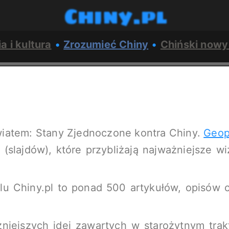
Chiny.pl
ia i kultura
•
Zrozumieć Chiny
•
Chiński nowy
iatem: Stany Zjednoczone kontra Chiny.
Geop
 (slajdów), które przybliżają najważniejsze wi
lu Chiny.pl to ponad 500 artykułów, opisów c
iejszych idei zawartych w starożytnym trakt