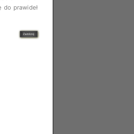
ę do prawideł
Zamknij