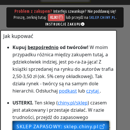
Problem z zakupem?
Interfejs szwankuje? Nie poddawaj się!
Proszę, zerknij tutaj:
lub przejdź na
.
KLIK!
SKLEP.CHINY.PL
INSTRUKCJE ZAKUPU
Jak kupować
Kupuj
bezpośrednio
od twórców!
W moim
przypadku różnica między zakupem tutaj, a
gdziekolwiek indziej, jest
po‑ra‑ża‑jąca!
Z
książki sprzedanej na rynku do autorów trafia
2,50-3,50 zł (ok. 5% ceny okładkowej). Tak
działa rynek - twórcy są na samym dole
hierarchii. Odsłuchaj
podkast
lub
czytaj
.
USTERKI.
Ten sklep (
chiny.pl/sklep
) czasem
jest atakowany i przestaje działać. W razie
trudności, przejdź do zapasowego
SKLEP ZAPASOWY: sklep.chiny.pl
.