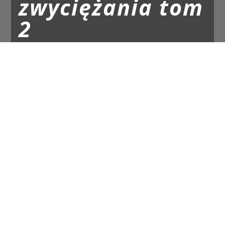
zwyciężania tom
2
Krytyczne bitwy wielkich mocarstw
Najnowsze wydanie:
piątek, 19 kwietnia 2024
.
Próbki
Tematy:
Sztuka-Operacyjna
Wojna
Wojskowość
Podejmowanie-Decyzji
O czym:
Zbiór przykładów historycznych
kluczowych bitew, kampanii i wojen, które
decydowały o powstaniu, zagładzie lub dalszym
trwaniu wielkich mocarstw. Jak uczą się na
własnych błędach organizacje militarne? Jak
funkcjonuje proces decyzyjny wojskowych, którzy